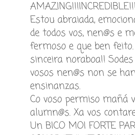
AMAZING!!!INCREDIBLE!!
Estou abraiada, emociona
de todos vos, nen@s e me
fermoso e que ben feit
sinceira noraboa!! Sode
vosos nen@s non se han
ensinanzas.
Co voso permiso mañá v
alumn@s. Xa vos contarei
Un BICO MOI FORTE PAR