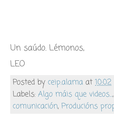
Un saúdo. Lémonos,
LEO
Posted by
ceip.alama
at
10:02
Labels:
Algo máis que videos...
comunicación
,
Producións pro