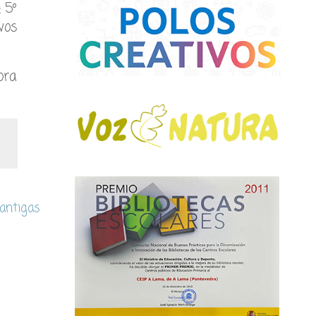
 5º
vos
ora
 antigas