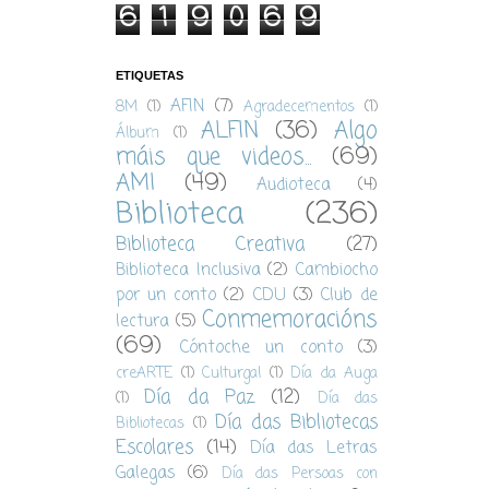
6
1
9
0
6
9
ETIQUETAS
AFIN
(7)
8M
(1)
Agradecementos
(1)
ALFIN
(36)
Algo
Álbum
(1)
máis que videos...
(69)
AMI
(49)
Audioteca
(4)
Biblioteca
(236)
Biblioteca Creativa
(27)
Biblioteca Inclusiva
(2)
Cambiocho
por un conto
(2)
CDU
(3)
Club de
Conmemoracións
lectura
(5)
(69)
Cóntoche un conto
(3)
creARTE
(1)
Culturgal
(1)
Día da Auga
Día da Paz
(12)
(1)
Día das
Día das Bibliotecas
Bibliotecas
(1)
Escolares
(14)
Día das Letras
Galegas
(6)
Día das Persoas con