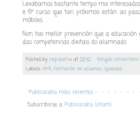
Levabamos bastante tempo moi interesados 
e 6º curso que tan próximos están ao paso 
móbiles.
Non hai mellor prevención que a educación e
das competencias dixitais do alumnado.
Posted by
ceip.alama
at
19:40
Ningún comentario
Labels:
AMI
,
Formación de usuarios
,
Igualdad
Publicacións máis recentes
Subscribirse a:
Publicacións (Atom)