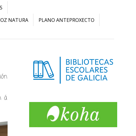
S
VOZ NATURA
PLANO ANTEPROXECTO
ión
n á