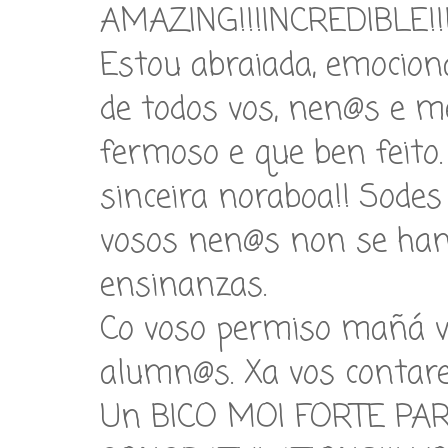
AMAZING!!!INCREDIBLE!!
Estou abraiada, emociona
de todos vos, nen@s e me
fermoso e que ben feit
sinceira noraboa!! Sode
vosos nen@s non se han
ensinanzas.
Co voso permiso mañá v
alumn@s. Xa vos contarei
Un BICO MOI FORTE PAR