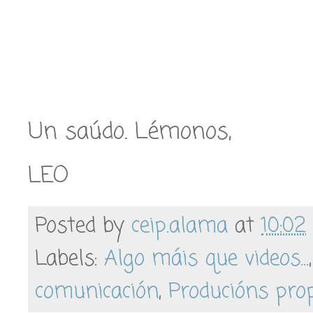
Un saúdo. Lémonos,
LEO
Posted by
ceip.alama
at
10:02
Labels:
Algo máis que videos...
comunicación
,
Producións pro