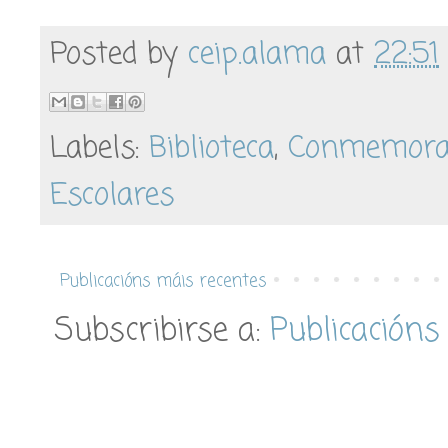
Posted by
ceip.alama
at
22:51
Labels:
Biblioteca
,
Conmemora
Escolares
Publicacións máis recentes
Subscribirse a:
Publicacións