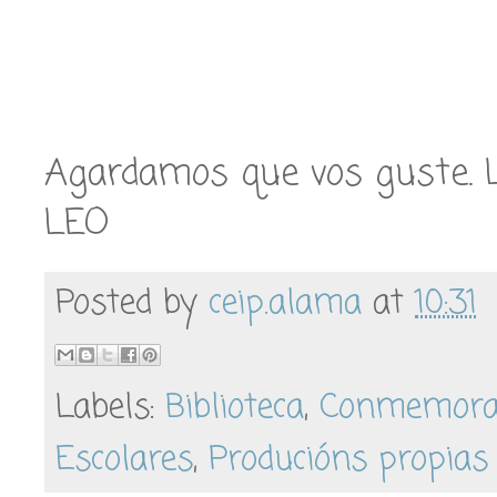
Agardamos que vos guste. 
LEO
Posted by
ceip.alama
at
10:31
Labels:
Biblioteca
,
Conmemora
Escolares
,
Producións propias