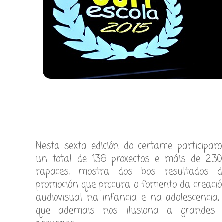
Nesta sexta edición do certame participar
un total de 136 proxectos e máis de 2.3
rapaces, mostra dos bos resultados 
promoción que procura o fomento da creaci
audiovisual na infancia e na adolescencia,
que ademais nos ilusiona a grandes