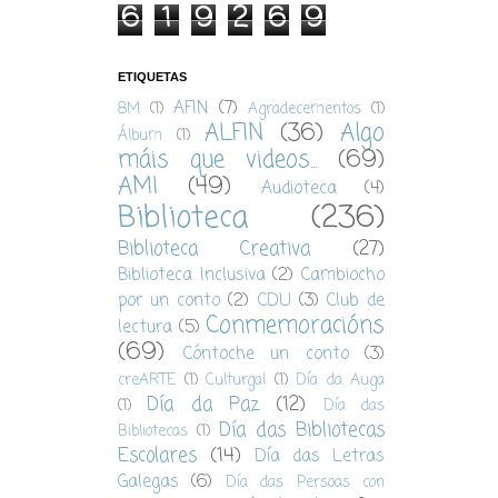
6
1
9
2
6
9
ETIQUETAS
AFIN
(7)
8M
(1)
Agradecementos
(1)
ALFIN
(36)
Algo
Álbum
(1)
máis que videos...
(69)
AMI
(49)
Audioteca
(4)
Biblioteca
(236)
Biblioteca Creativa
(27)
Biblioteca Inclusiva
(2)
Cambiocho
por un conto
(2)
CDU
(3)
Club de
Conmemoracións
lectura
(5)
(69)
Cóntoche un conto
(3)
creARTE
(1)
Culturgal
(1)
Día da Auga
Día da Paz
(12)
(1)
Día das
Día das Bibliotecas
Bibliotecas
(1)
Escolares
(14)
Día das Letras
Galegas
(6)
Día das Persoas con