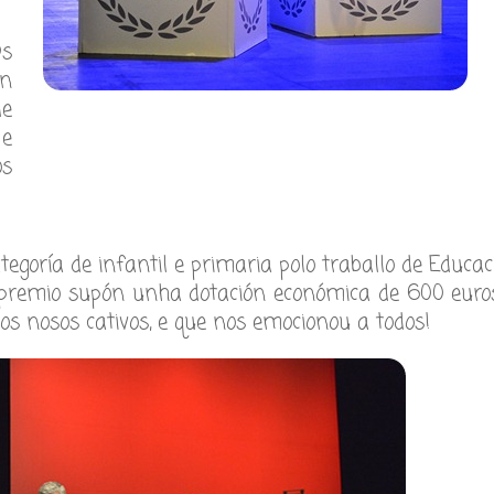
Os
ón
de
 e
os
goría de infantil e primaria polo traballo de Educac
O premio supón unha dotación económica de 600 euros
os nosos cativos, e que nos emocionou a todos!