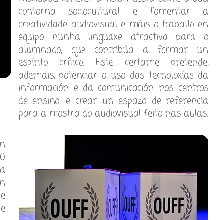
contorna sociocultural e fomentar a
creatividade audiovisual e máis o traballo en
equipo nunha linguaxe atractiva para o
alumnado, que contribúa a formar un
espírito crítico. Este certame pretende,
ademais, potenciar o uso das tecnoloxías da
información e da comunicación nos centros
de ensino, e crear un espazo de referencia
para a mostra do audiovisual feito nas aulas.
on
00
da
ón
 e
 e