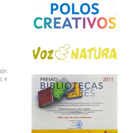
ión
, e