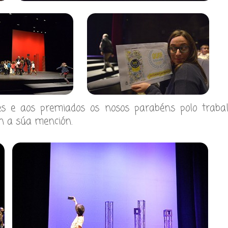
es e aos premiados os nosos parabéns polo trabal
ón a súa mención.