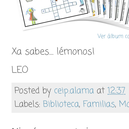
Ver álbum c
Xa sabes… lémonos!
LEO
Posted by
ceip.alama
at
12:37
Labels:
Biblioteca
,
Familias
,
Mo