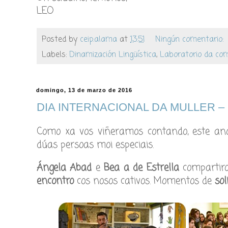
LEO
Posted by
ceip.alama
at
13:51
Ningún comentario:
Labels:
Dinamización Lingüística
,
Laboratorio da com
domingo, 13 de marzo de 2016
DIA INTERNACIONAL DA MULLER – 8
Como xa vos viñeramos contando, este an
dúas persoas moi especiais.
Ángela Abad
e
Bea a de Estrella
compartiro
encontro
cos nosos cativos. Momentos de
sol