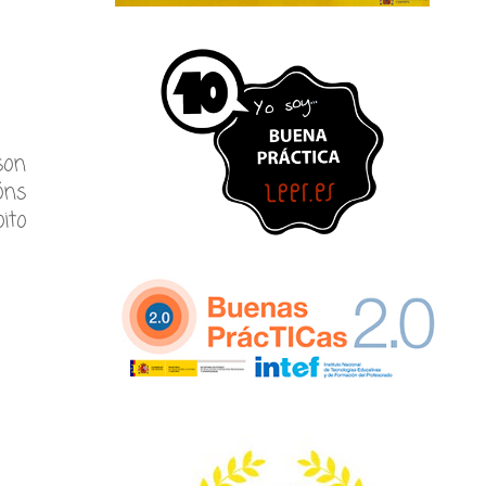
son
óns
ito