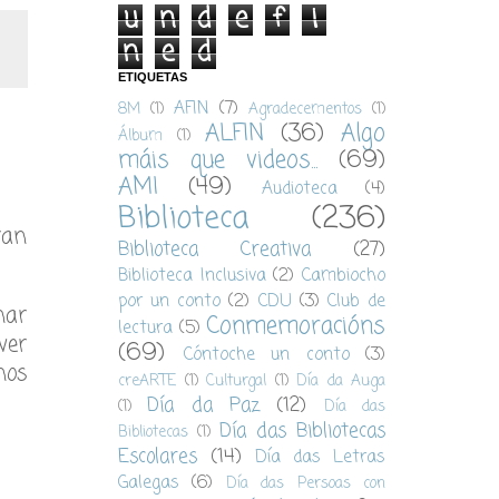
u
n
d
e
f
i
n
e
d
ETIQUETAS
AFIN
(7)
8M
(1)
Agradecementos
(1)
ALFIN
(36)
Algo
Álbum
(1)
máis que videos...
(69)
AMI
(49)
Audioteca
(4)
Biblioteca
(236)
ran
Biblioteca Creativa
(27)
Biblioteca Inclusiva
(2)
Cambiocho
por un conto
(2)
CDU
(3)
Club de
nar
Conmemoracións
lectura
(5)
ver
(69)
Cóntoche un conto
(3)
nos
creARTE
(1)
Culturgal
(1)
Día da Auga
Día da Paz
(12)
(1)
Día das
Día das Bibliotecas
Bibliotecas
(1)
Escolares
(14)
Día das Letras
Galegas
(6)
Día das Persoas con