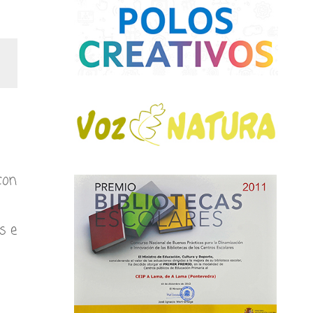
on
s e