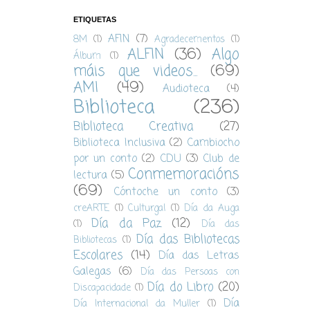
ETIQUETAS
AFIN
(7)
8M
(1)
Agradecementos
(1)
ALFIN
(36)
Algo
Álbum
(1)
máis que videos...
(69)
AMI
(49)
Audioteca
(4)
Biblioteca
(236)
Biblioteca Creativa
(27)
Biblioteca Inclusiva
(2)
Cambiocho
por un conto
(2)
CDU
(3)
Club de
Conmemoracións
lectura
(5)
(69)
Cóntoche un conto
(3)
creARTE
(1)
Culturgal
(1)
Día da Auga
Día da Paz
(12)
(1)
Día das
Día das Bibliotecas
Bibliotecas
(1)
Escolares
(14)
Día das Letras
Galegas
(6)
Día das Persoas con
Día do Libro
(20)
Discapacidade
(1)
Día
Día Internacional da Muller
(1)