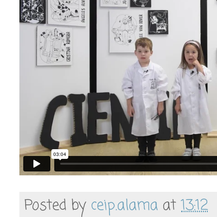
Posted by
ceip.alama
at
13:12