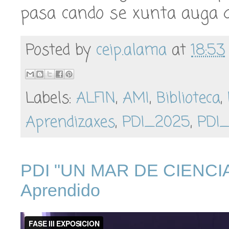
pasa cando se xunta auga d
Posted by
ceip.alama
at
18:53
Labels:
ALFIN
,
AMI
,
Biblioteca
,
Aprendizaxes
,
PDI_2025
,
PDI
PDI "UN MAR DE CIENCIA" 
Aprendido