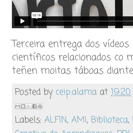
Terceira entrega dos vídeo
científicos relacionados co
teñen moitas táboas diant
Posted by
ceip.alama
at
19:20
Labels:
ALFIN
,
AMI
,
Biblioteca
,