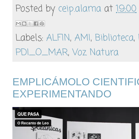
Posted by
ceip.alama
at
19:00
Labels:
ALFIN
,
AMI
,
Biblioteca
,
PDI_O_MAR
,
Voz Natura
EMPLICÁMOLO CIENTIF
EXPERIMENTANDO