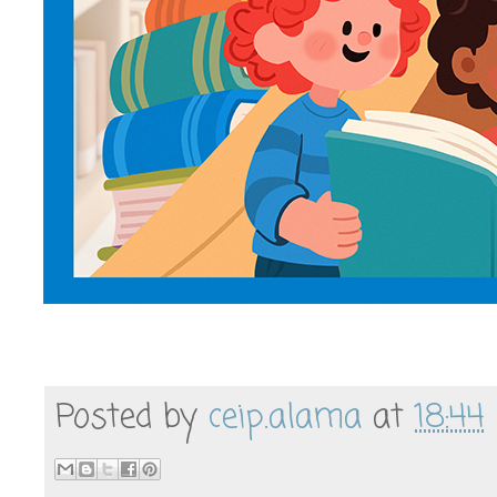
Posted by
ceip.alama
at
18:44