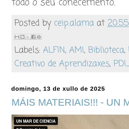
todo o seu coñecemento.
Posted by
ceip.alama
at
20:55
Labels:
ALFIN
,
AMI
,
Biblioteca
,
Creativo de Aprendizaxes
,
PDI
domingo, 13 de xullo de 2025
MÁIS MATERIAIS!!! - UN