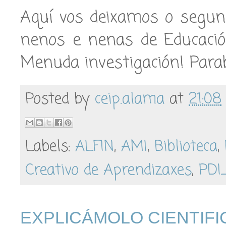
Aquí vos deixamos o segund
nenos e nenas de Educación
Menuda investigación! Para
Posted by
ceip.alama
at
21:08
Labels:
ALFIN
,
AMI
,
Biblioteca
,
Creativo de Aprendizaxes
,
PDI
EXPLICÁMOLO CIENTIFI