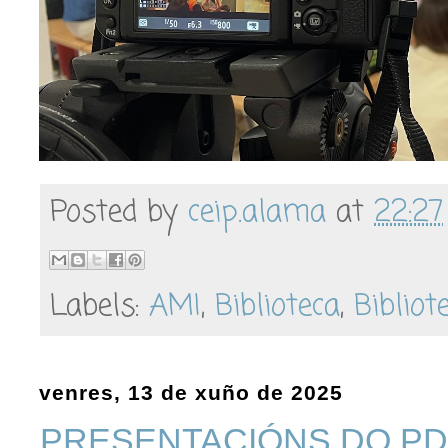
Posted by
ceip.alama
at
22:27
Labels:
AMI
,
Biblioteca
,
Bibliot
venres, 13 de xuño de 2025
PRESENTACIÓNS DO PDI