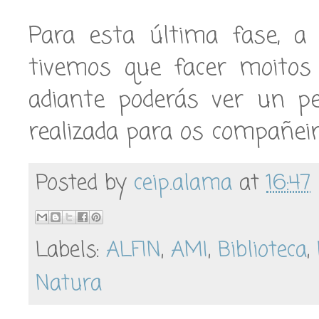
Para esta última fase, a 
tivemos que facer moitos 
adiante poderás ver un p
realizada para os compañeir
Posted by
ceip.alama
at
16:47
Labels:
ALFIN
,
AMI
,
Biblioteca
,
Natura