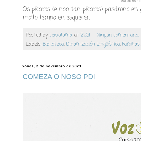
(Fai clic na 
Os pícaros (e non tan pícaros) pasárono en
moito tempo en esquecer.
Posted by
ceip.alama
at
21:01
Ningún comentario:
Labels:
Biblioteca
,
Dinamización Lingüística
,
Familias
xoves, 2 de novembro de 2023
COMEZA O NOSO PDI