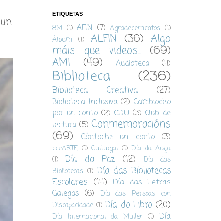
ETIQUETAS
 un
AFIN
(7)
8M
(1)
Agradecementos
(1)
ALFIN
(36)
Algo
Álbum
(1)
máis que videos...
(69)
AMI
(49)
Audioteca
(4)
Biblioteca
(236)
Biblioteca Creativa
(27)
Biblioteca Inclusiva
(2)
Cambiocho
por un conto
(2)
CDU
(3)
Club de
Conmemoracións
lectura
(5)
(69)
Cóntoche un conto
(3)
creARTE
(1)
Culturgal
(1)
Día da Auga
Día da Paz
(12)
(1)
Día das
Día das Bibliotecas
Bibliotecas
(1)
Escolares
(14)
Día das Letras
Galegas
(6)
Día das Persoas con
Día do Libro
(20)
Discapacidade
(1)
Día
Día Internacional da Muller
(1)