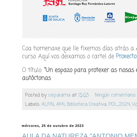
Coa homenaxe que lle fixemos días atrás a
curso. Aquí vos deixamos o cartel de
Proxect
O título:
"Un espazo para protexer as nosas e
autóctonas
.
Posted by
ceip.alama
at
15:03
Ningún comentario
Labels:
ALFIN
,
AMI
,
Biblioteca Creativa
,
PDI_2024
,
Vo
mércores, 25 de outubro de 2023
AULA DA NATUREZA "ANTONIO ME