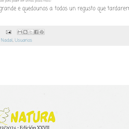
imaxe para poder ver unhas pouca máis)
 grande e quedounos a todos un regusto que tardare
,
Nadal
,
Usuarios