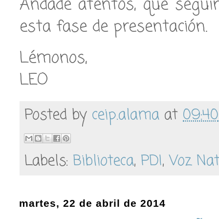
Andade atentos, que segui
esta fase de presentación.
Lémonos,
LEO
Posted by
ceip.alama
at
09:40
Labels:
Biblioteca
,
PDI
,
Voz Na
martes, 22 de abril de 2014