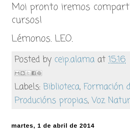
Moi pronto iremos comparti
cursos!
Lémonos. LEO.
Posted by
ceip.alama
at
15:16
Labels:
Biblioteca
,
Formación d
Producións propias
,
Voz Natu
martes, 1 de abril de 2014