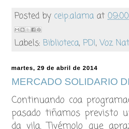
Posted by
ceip.alama
at
09:00
Labels:
Biblioteca
,
PDI
,
Voz Na
martes, 29 de abril de 2014
MERCADO SOLIDARIO D
Continuando coa programac
pasado tiñamos previsto u
da vila. Tivémolo que apr