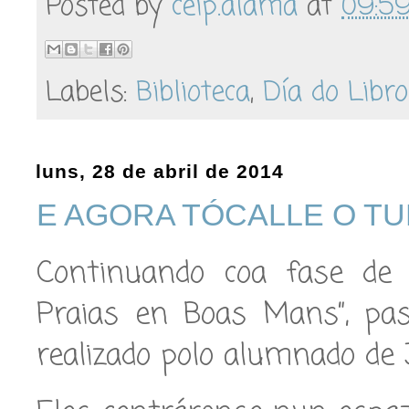
Posted by
ceip.alama
at
09:5
Labels:
Biblioteca
,
Día do Libro
luns, 28 de abril de 2014
E AGORA TÓCALLE O TU
Continuando coa fase de 
Praias en Boas Mans”, pas
realizado polo alumnado de 3