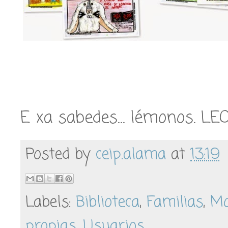
E xa sabedes… lémonos. LEO
Posted by
ceip.alama
at
13:19
Labels:
Biblioteca
,
Familias
,
Mo
propias
,
Usuarios