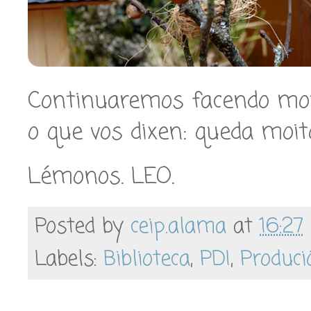
Continuaremos facendo mo
o que vos dixen: queda moit
Lémonos. LEO.
Posted by
ceip.alama
at
16:27
Labels:
Biblioteca
,
PDI
,
Produci