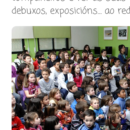
debuxos, exposicións… ao red