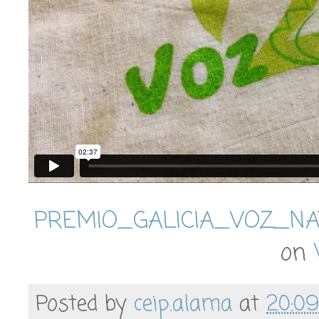
PREMIO_GALICIA_VOZ_N
on
Posted by
ceip.alama
at
20:09