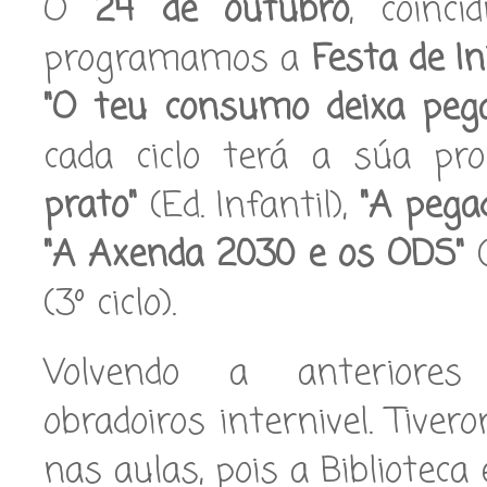
O
24 de outubro
, coinc
programamos a
Festa de In
"O teu consumo deixa peg
cada ciclo terá a súa pro
prato"
(Ed. Infantil),
"A pegad
"A Axenda 2030 e os ODS"
(
(3º ciclo).
Volvendo a anteriores 
obradoiros internivel. Tive
nas aulas, pois a Biblioteca