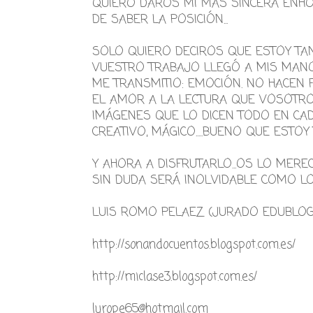
QUIERO DAROS MI MAS SINCERA ENHO
DE SABER LA POSICIÓN...
SOLO QUIERO DECIROS QUE ESTOY T
VUESTRO TRABAJO LLEGÓ A MIS MAN
ME TRANSMITIO: EMOCIÓN. NO HACEN F
EL AMOR A LA LECTURA QUE VOSOTRO
IMÁGENES QUE LO DICEN TODO EN CAD
CREATIVO, MÁGICO.....BUENO QUE ESTO
Y AHORA A DISFRUTARLO...OS LO MEREC
SIN DUDA SERÁ INOLVIDABLE COMO L
LUIS ROMO PELAEZ (JURADO EDUBLOG
http://sonandocuentos.blogspot.com.es/
http://miclase3.blogspot.com.es/
lurope65@hotmail.com