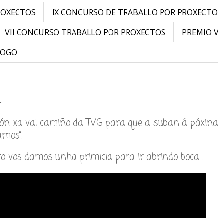
ROXECTOS
IX CONCURSO DE TRABALLO POR PROXECTO
VII CONCURSO TRABALLO POR PROXECTOS
PREMIO 
LOGO
…
ón xa vai camiño da TVG para que a suban á páxina
amos”.
o vos damos unha primicia para ir abrindo boca…