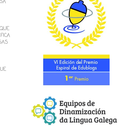
ESA
 QUE
FICA
SAS
QUE