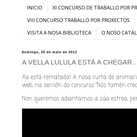
INICIO
XI CONCURSO DE TRABALLO POR P
VIII CONCURSO TRABALLO POR PROXECTOS
VISITA A NOSA BIBLIOTECA
O NOSO CATÁ
domingo, 20 de maio de 2012
A VELLA LULULA ESTÁ A CHEGAR
Xa está rematada! A nosa curta de animaci
web, na sección do concurso “Nós tamén cre
Non queremos adiantarnos a súa estrea, per