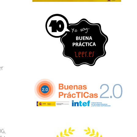
er
G,