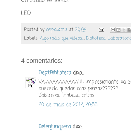
Un saúdo, lémonos,
LEO
Posted by
ceip.alama
at
20:04
Labels:
Algo máis que videos...
,
Biblioteca
,
Laboratori
4 comentarios:
Dept.Biblioteca
dixo...
VAIAAAAAAAAAA!!!! Impresionante, xa es
querería quedar coas pinzas??????
Boísimooo traballo, chicos
20 de maio de 2012, 20:58
Belenjunquera
dixo...