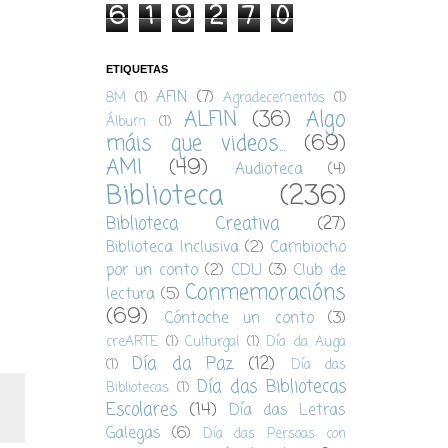
6
1
9
2
7
0
ETIQUETAS
AFIN
(7)
8M
(1)
Agradecementos
(1)
ALFIN
(36)
Algo
Álbum
(1)
máis que videos...
(69)
AMI
(49)
Audioteca
(4)
Biblioteca
(236)
Biblioteca Creativa
(27)
Biblioteca Inclusiva
(2)
Cambiocho
por un conto
(2)
CDU
(3)
Club de
Conmemoracións
lectura
(5)
(69)
Cóntoche un conto
(3)
creARTE
(1)
Culturgal
(1)
Día da Auga
Día da Paz
(12)
(1)
Día das
Día das Bibliotecas
Bibliotecas
(1)
Escolares
(14)
Día das Letras
Galegas
(6)
Día das Persoas con