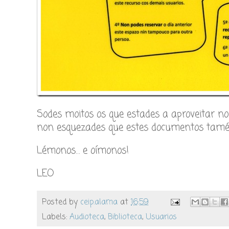
Sodes moitos os que estades a aproveitar no
non esquezades que estes documentos tamén
Lémonos… e oímonos!
LEO
Posted by
ceip.alama
at
16:59
Labels:
Audioteca
,
Biblioteca
,
Usuarios