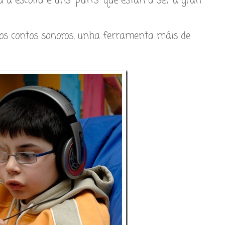
 a escoita e uns “puffs” que están a ser a gran
dos contos sonoros, unha ferramenta máis de