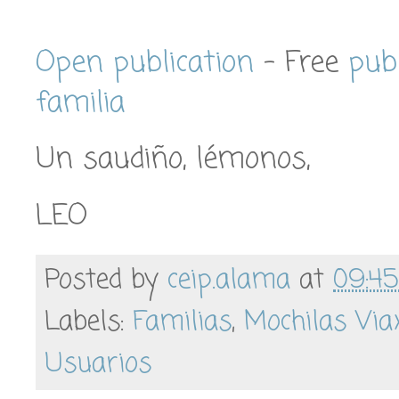
Open publication
- Free
pub
familia
Un saudiño, lémonos,
LEO
Posted by
ceip.alama
at
09:45
Labels:
Familias
,
Mochilas Via
Usuarios