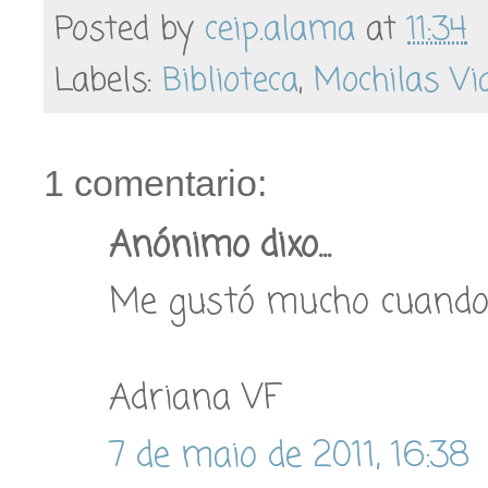
Posted by
ceip.alama
at
11:34
Labels:
Biblioteca
,
Mochilas Vi
1 comentario:
Anónimo dixo...
Me gustó mucho cuando
Adriana VF
7 de maio de 2011, 16:38