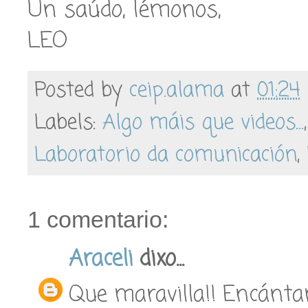
Un saúdo, lémonos,
LEO
Posted by
ceip.alama
at
01:24
Labels:
Algo máis que videos...
Laboratorio da comunicación
,
1 comentario:
Araceli
dixo...
Que maravilla!! Encánta