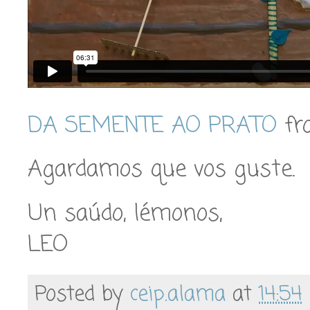
DA SEMENTE AO PRATO
fr
Agardamos que vos guste.
Un saúdo, lémonos,
LEO
Posted by
ceip.alama
at
14:54