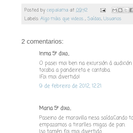
Posted by
ceip.alama
at
09:42
Labels:
Algo máis que videos...
,
Saídas
,
Usuarios
2 comentarios:
Inma 5º dixo...
O pasei moi ben na excursión á audición 
tocaba a pandeireta e cantaba.
¡Foi moi divertido!
9 de febreiro de 2012, 12:21
Maria 5º dixo...
Paseino de maravilla nesa saída.Cand
empazamos a tirarlles migas de pan.
Iso tamén foi moi divertido.