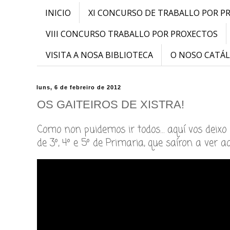
INICIO
XI CONCURSO DE TRABALLO POR P
VIII CONCURSO TRABALLO POR PROXECTOS
VISITA A NOSA BIBLIOTECA
O NOSO CATÁ
luns, 6 de febreiro de 2012
OS GAITEIROS DE XISTRA!
Como non puidemos ir todos… aquí vos deixo
de 3º, 4º e 5º de Primaria, que saíron a ver a