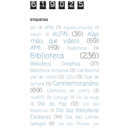
6
1
9
0
2
5
ETIQUETAS
AFIN
(7)
8M
(1)
Agradecementos
(1)
ALFIN
(36)
Algo
Álbum
(1)
máis que videos...
(69)
AMI
(49)
Audioteca
(4)
Biblioteca
(236)
Biblioteca Creativa
(27)
Biblioteca Inclusiva
(2)
Cambiocho
por un conto
(2)
CDU
(3)
Club de
Conmemoracións
lectura
(5)
(69)
Cóntoche un conto
(3)
creARTE
(1)
Culturgal
(1)
Día da Auga
Día da Paz
(12)
(1)
Día das
Día das Bibliotecas
Bibliotecas
(1)
Escolares
(14)
Día das Letras
Galegas
(6)
Día das Persoas con