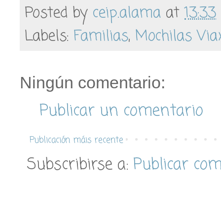
Posted by
ceip.alama
at
13:33
Labels:
Familias
,
Mochilas Via
Ningún comentario:
Publicar un comentario
Publicación máis recente
Subscribirse a:
Publicar co