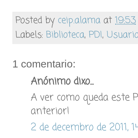
Posted by
ceip.alama
at
19:53
Labels:
Biblioteca
,
PDI
,
Usuari
1 comentario:
Anónimo dixo...
A ver como queda este P
anterior!
2 de decembro de 2011, 1