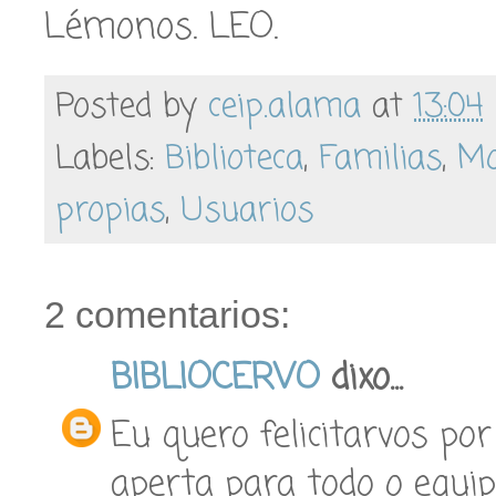
Lémonos. LEO.
Posted by
ceip.alama
at
13:04
Labels:
Biblioteca
,
Familias
,
Mo
propias
,
Usuarios
2 comentarios:
BIBLIOCERVO
dixo...
Eu quero felicitarvos po
aperta para todo o equip