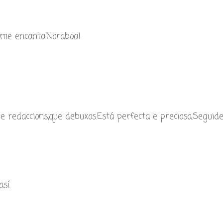
e me encanta.Noraboa!
que redaccions,que debuxos.Está perfecta e preciosa.Seguide
sí.