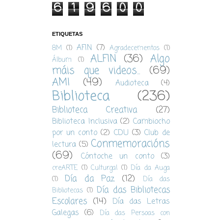
6
1
9
6
0
0
ETIQUETAS
AFIN
(7)
8M
(1)
Agradecementos
(1)
ALFIN
(36)
Algo
Álbum
(1)
máis que videos...
(69)
AMI
(49)
Audioteca
(4)
Biblioteca
(236)
Biblioteca Creativa
(27)
Biblioteca Inclusiva
(2)
Cambiocho
por un conto
(2)
CDU
(3)
Club de
Conmemoracións
lectura
(5)
(69)
Cóntoche un conto
(3)
creARTE
(1)
Culturgal
(1)
Día da Auga
Día da Paz
(12)
(1)
Día das
Día das Bibliotecas
Bibliotecas
(1)
Escolares
(14)
Día das Letras
Galegas
(6)
Día das Persoas con