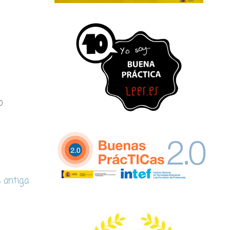
o
s antiga