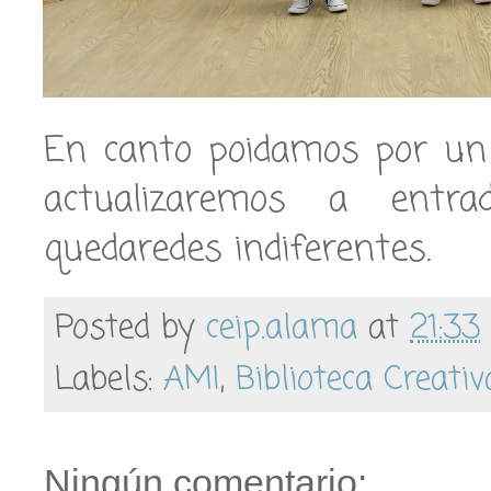
En canto poidamos por un 
actualizaremos a entr
quedaredes indiferentes.
Posted by
ceip.alama
at
21:33
Labels:
AMI
,
Biblioteca Creativ
Ningún comentario: