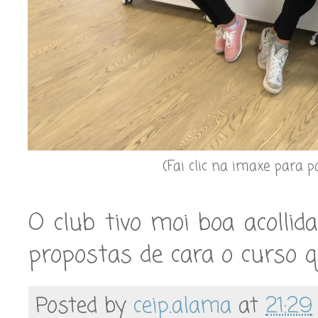
(Fai clic na imaxe para 
O club tivo moi boa acoll
propostas de cara o curso q
Posted by
ceip.alama
at
21:29