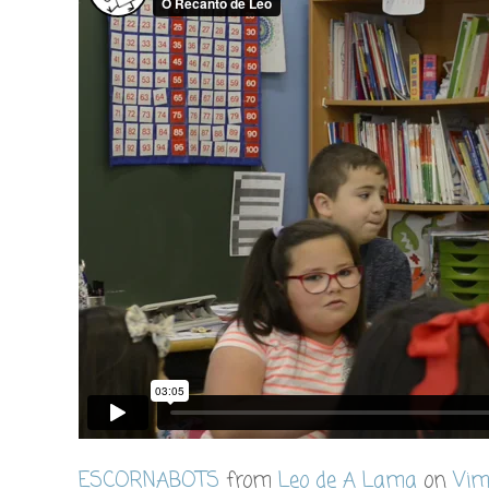
ESCORNABOTS
from
Leo de A Lama
on
Vim