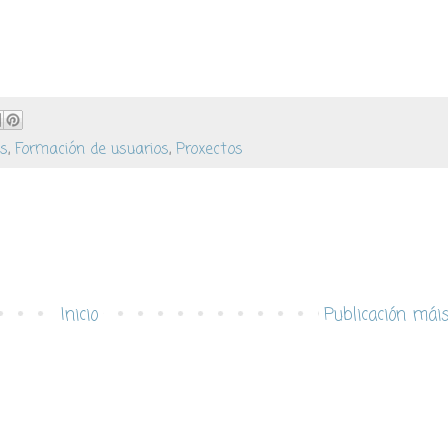
s
,
Formación de usuarios
,
Proxectos
Inicio
Publicación mái