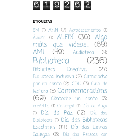
6
1
9
2
6
2
ETIQUETAS
AFIN
(7)
8M
(1)
Agradecementos
(1)
ALFIN
(36)
Algo
Álbum
(1)
máis que videos...
(69)
AMI
(49)
Audioteca
(4)
Biblioteca
(236)
Biblioteca Creativa
(27)
Biblioteca Inclusiva
(2)
Cambiocho
por un conto
(2)
CDU
(3)
Club de
Conmemoracións
lectura
(5)
(69)
Cóntoche un conto
(3)
creARTE
(1)
Culturgal
(1)
Día da Auga
Día da Paz
(12)
(1)
Día das
Día das Bibliotecas
Bibliotecas
(1)
Escolares
(14)
Día das Letras
Galegas
(6)
Día das Persoas con