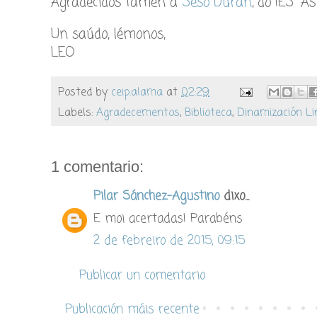
Agradecidos tamén a
Seso Durán
, do IES “A
Un saúdo, lémonos,
LEO
Posted by
ceip.alama
at
02:29
Labels:
Agradecementos
,
Biblioteca
,
Dinamización Li
1 comentario:
Pilar Sánchez-Agustino
dixo...
E moi acertadas! Parabéns
2 de febreiro de 2015, 09:15
Publicar un comentario
Publicación máis recente