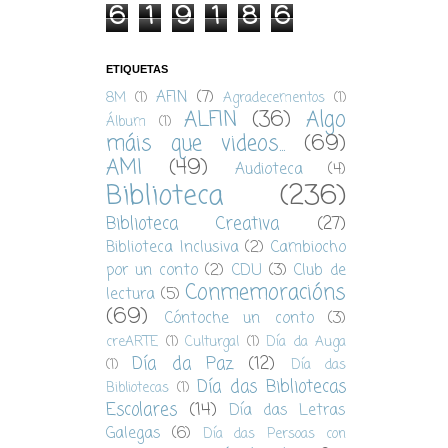
6
1
9
1
8
6
ETIQUETAS
AFIN
(7)
8M
(1)
Agradecementos
(1)
ALFIN
(36)
Algo
Álbum
(1)
máis que videos...
(69)
AMI
(49)
Audioteca
(4)
Biblioteca
(236)
Biblioteca Creativa
(27)
Biblioteca Inclusiva
(2)
Cambiocho
por un conto
(2)
CDU
(3)
Club de
Conmemoracións
lectura
(5)
(69)
Cóntoche un conto
(3)
creARTE
(1)
Culturgal
(1)
Día da Auga
Día da Paz
(12)
(1)
Día das
Día das Bibliotecas
Bibliotecas
(1)
Escolares
(14)
Día das Letras
Galegas
(6)
Día das Persoas con