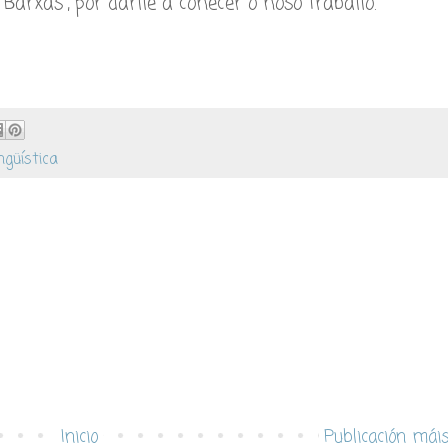
s Barxas”, por darlle a coñecer o noso traballo.
ngüística
Inicio
Publicación mái