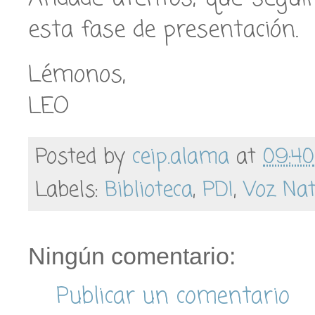
esta fase de presentación.
Lémonos,
LEO
Posted by
ceip.alama
at
09:40
Labels:
Biblioteca
,
PDI
,
Voz Na
Ningún comentario:
Publicar un comentario