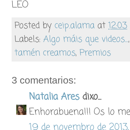
LEO
Posted by
ceip.alama
at
12:03
Labels:
Algo máis que videos...
tamén creamos
,
Premios
3 comentarios:
Natalia Ares
dixo...
Enhorabuena!!! Os lo mer
19 de novembro de 2013,