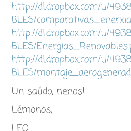
http://dl.dropbox.com/u/4
BLES/comparativas_enerxia
http://dl.dropbox.com/u/4
BLES/Energias_Renovables.
http://dl.dropbox.com/u/4
BLES/montaje_aerogenerado
Un saúdo, nenos!
Lémonos,
LEO