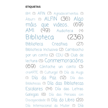
ETIQUETAS
AFIN
(7)
8M
(1)
Agradecementos
(1)
ALFIN
(36)
Algo
Álbum
(1)
máis que videos...
(69)
AMI
(49)
Audioteca
(4)
Biblioteca
(236)
Biblioteca Creativa
(27)
Biblioteca Inclusiva
(2)
Cambiocho
por un conto
(2)
CDU
(3)
Club de
Conmemoracións
lectura
(5)
(69)
Cóntoche un conto
(3)
creARTE
(1)
Culturgal
(1)
Día da Auga
Día da Paz
(12)
(1)
Día das
Día das Bibliotecas
Bibliotecas
(1)
Escolares
(14)
Día das Letras
Galegas
(6)
Día das Persoas con
Día do Libro
(20)
Discapacidade
(1)
Día
Día Internacional da Muller
(1)