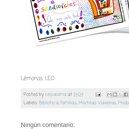
Lémonos. LEO
Posted by
ceip.alama
at
14:04
Labels:
Biblioteca
,
Familias
,
Mochilas Viaxeiras
,
Produ
Ningún comentario: