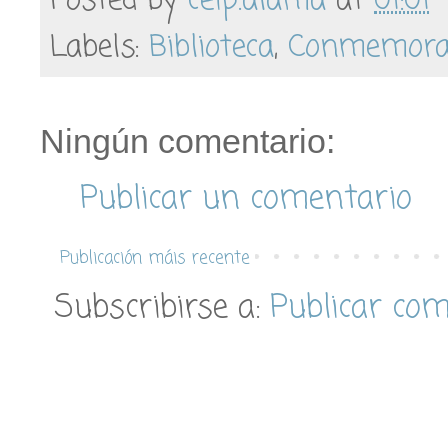
Posted by
ceip.alama
at
01:01
Labels:
Biblioteca
,
Conmemora
Ningún comentario:
Publicar un comentario
Publicación máis recente
Subscribirse a:
Publicar co