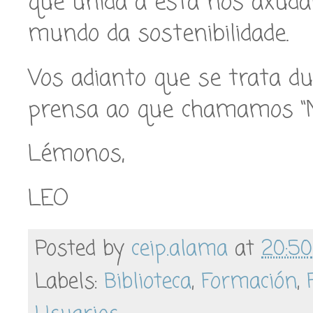
que unida a esta nos axuda
mundo da sostenibilidade.
Vos adianto que se trata du
prensa ao que chamamos “No
Lémonos,
LEO
Posted by
ceip.alama
at
20:50
Labels:
Biblioteca
,
Formación
,