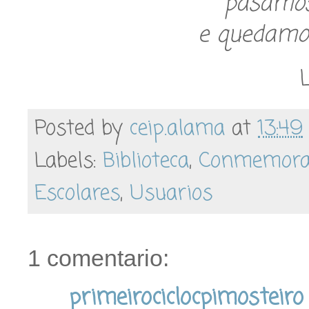
pasamos
e quedamos
Posted by
ceip.alama
at
13:49
Labels:
Biblioteca
,
Conmemora
Escolares
,
Usuarios
1 comentario:
primeirociclocpimosteiro