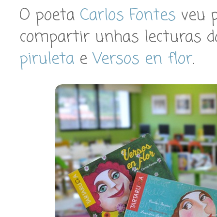
O poeta
Carlos Fontes
veu p
compartir unhas lecturas d
piruleta
e
Versos en flor
.