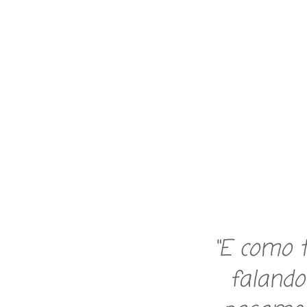
“E como t
falando