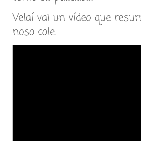
Velaí vai un vídeo que res
noso cole.