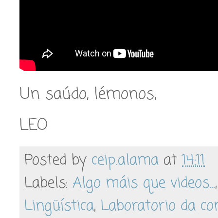
Un saúdo, lémonos,
LEO
Posted by
ceip.alama
at
14:11
Labels:
Algo máis que videos...
Lingüística
,
Laboratorio da co