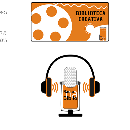
ben
le,
ais