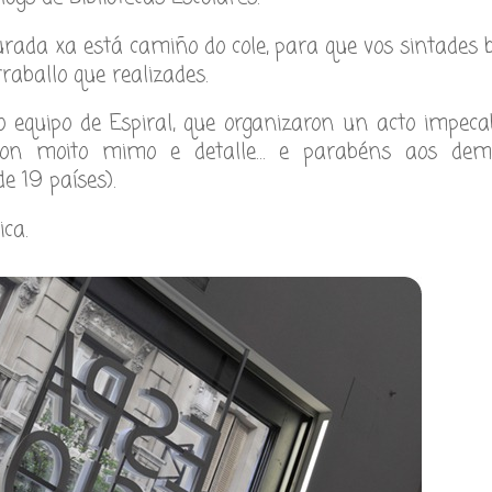
rada xa está camiño do cole, para que vos sintades 
traballo que realizades.
 equipo de Espiral, que organizaron un acto impecab
 con moito mimo e detalle… e parabéns aos dem
e 19 países).
ca.