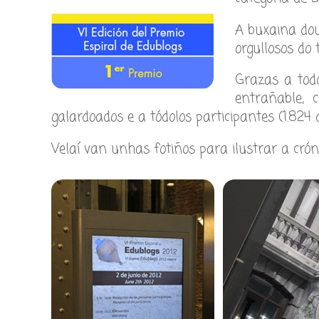
A buxaina dou
orgullosos do 
Grazas a todo
entrañable,
galardoados e a tódolos participantes (1.824 d
Velaí van unhas fotiños para ilustrar a cróni