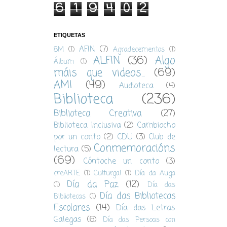
6
1
9
4
0
2
ETIQUETAS
AFIN
(7)
8M
(1)
Agradecementos
(1)
ALFIN
(36)
Algo
Álbum
(1)
máis que videos...
(69)
AMI
(49)
Audioteca
(4)
Biblioteca
(236)
Biblioteca Creativa
(27)
Biblioteca Inclusiva
(2)
Cambiocho
por un conto
(2)
CDU
(3)
Club de
Conmemoracións
lectura
(5)
(69)
Cóntoche un conto
(3)
creARTE
(1)
Culturgal
(1)
Día da Auga
Día da Paz
(12)
(1)
Día das
Día das Bibliotecas
Bibliotecas
(1)
Escolares
(14)
Día das Letras
Galegas
(6)
Día das Persoas con