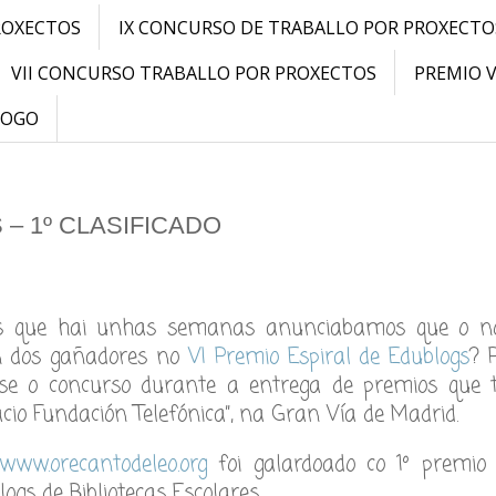
ROXECTOS
IX CONCURSO DE TRABALLO POR PROXECTO
VII CONCURSO TRABALLO POR PROXECTOS
PREMIO 
LOGO
– 1º CLASIFICADO
s que hai unhas semanas anunciabamos que o n
n dos gañadores no
VI Premio Espiral de Edublogs
? 
use o concurso durante a entrega de premios que t
acio Fundación Telefónica”, na Gran Vía de Madrid.
www.orecantodeleo.org
foi galardoado co 1º premio
logs de Bibliotecas Escolares.