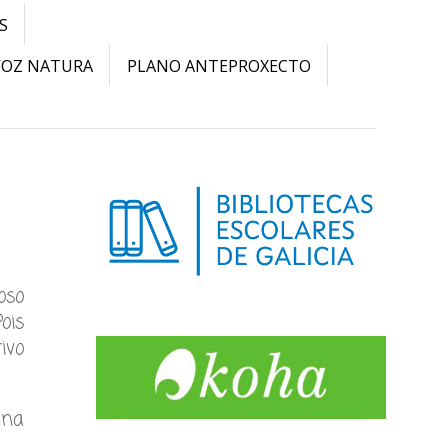
S
VOZ NATURA
PLANO ANTEPROXECTO
oso
Pois
ivo
 na