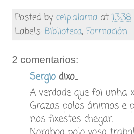
Posted by
ceip.alama
at
13:38
Labels:
Biblioteca
,
Formación
2 comentarios:
Sergio
dixo...
A verdade que foi unha 
Grazas polos ánimos e p
nos fixestes chegar.
Noraboa polo voso traba