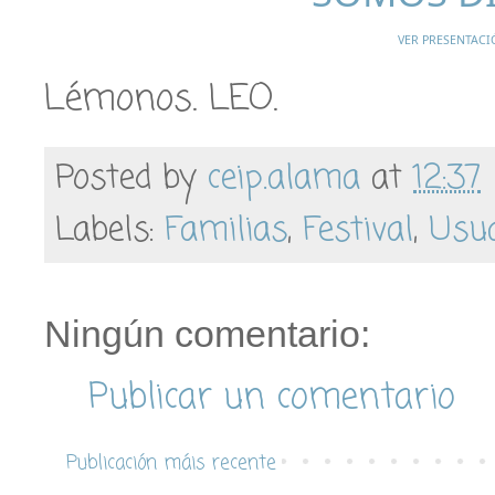
VER PRESENTACI
Lémonos. LEO.
Posted by
ceip.alama
at
12:37
Labels:
Familias
,
Festival
,
Usua
Ningún comentario:
Publicar un comentario
Publicación máis recente