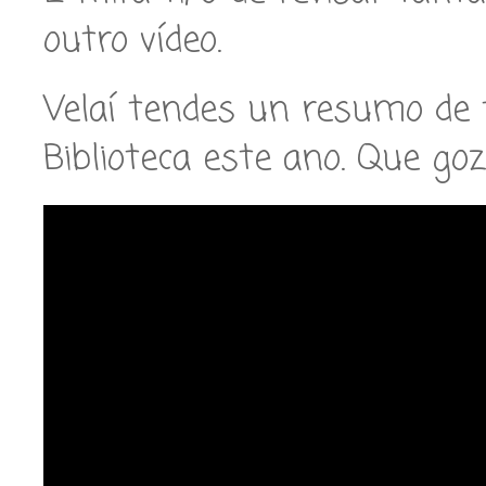
outro vídeo.
Velaí tendes un resumo de 
Biblioteca este ano. Que goz