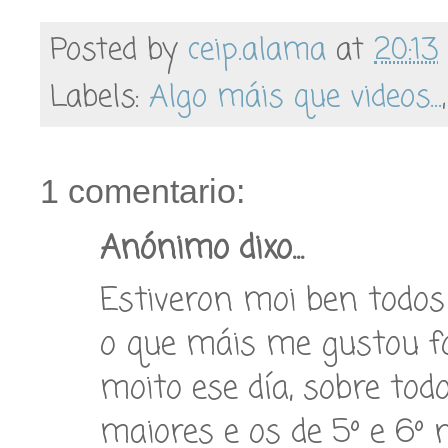
Posted by
ceip.alama
at
20:13
Labels:
Algo máis que videos...
1 comentario:
Anónimo dixo...
Estiveron moi ben todos 
o que máis me gustou fo
moito ese día, sobre tod
maiores e os de 5º e 6º 