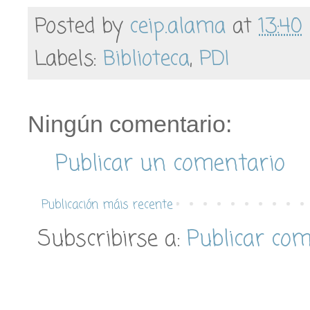
Posted by
ceip.alama
at
13:40
Labels:
Biblioteca
,
PDI
Ningún comentario:
Publicar un comentario
Publicación máis recente
Subscribirse a:
Publicar co