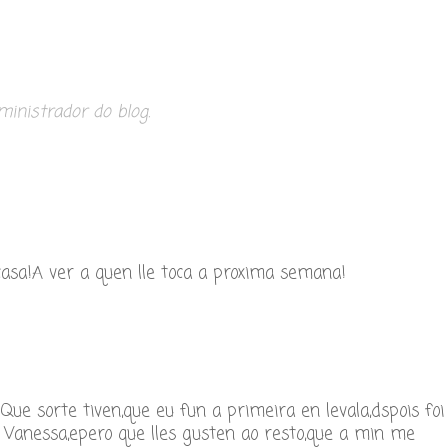
inistrador do blog.
casa!A ver a quen lle toca a proxima semana!
Que sorte tiven,que eu fun a primeira en levala,dspois foi
Vanessa,epero que lles gusten ao resto,que a min me