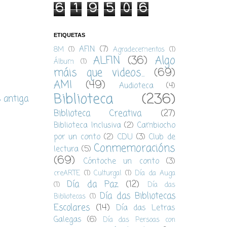
6
1
9
5
0
6
ETIQUETAS
AFIN
(7)
8M
(1)
Agradecementos
(1)
ALFIN
(36)
Algo
Álbum
(1)
máis que videos...
(69)
AMI
(49)
Audioteca
(4)
Biblioteca
(236)
s antiga
Biblioteca Creativa
(27)
Biblioteca Inclusiva
(2)
Cambiocho
por un conto
(2)
CDU
(3)
Club de
Conmemoracións
lectura
(5)
(69)
Cóntoche un conto
(3)
creARTE
(1)
Culturgal
(1)
Día da Auga
Día da Paz
(12)
(1)
Día das
Día das Bibliotecas
Bibliotecas
(1)
Escolares
(14)
Día das Letras
Galegas
(6)
Día das Persoas con