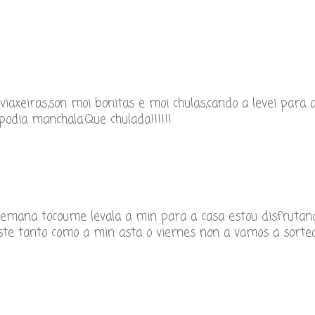
axeiras,son moi bonitas e moi chulas,cando a levei para 
podia manchala.Que chulada!!!!!!
semana tocoume levala a min para a casa estou disfrutan
ste tanto como a min asta o viernes non a vamos a sorte