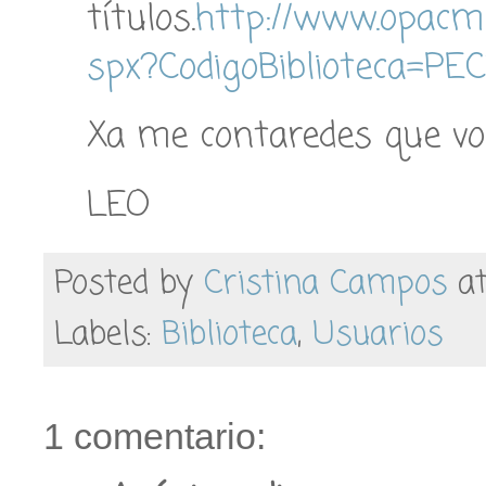
títulos.
http://www.opacmei
spx?CodigoBiblioteca=PE
Xa me contaredes que vo
LEO
Posted by
Cristina Campos
a
Labels:
Biblioteca
,
Usuarios
1 comentario: