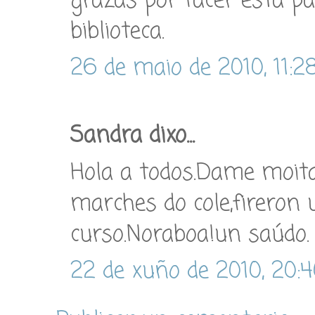
grazas por facer esta p
biblioteca.
26 de maio de 2010, 11:2
Sandra dixo...
Hola a todos.Dame moita
marches do cole,fireron 
curso.Noraboa!un saúdo.
22 de xuño de 2010, 20: