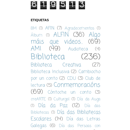
6
1
9
5
1
3
ETIQUETAS
AFIN
(7)
8M
(1)
Agradecementos
(1)
ALFIN
(36)
Algo
Álbum
(1)
máis que videos...
(69)
AMI
(49)
Audioteca
(4)
Biblioteca
(236)
Biblioteca Creativa
(27)
Biblioteca Inclusiva
(2)
Cambiocho
por un conto
(2)
CDU
(3)
Club de
Conmemoracións
lectura
(5)
(69)
Cóntoche un conto
(3)
creARTE
(1)
Culturgal
(1)
Día da Auga
Día da Paz
(12)
(1)
Día das
Día das Bibliotecas
Bibliotecas
(1)
Escolares
(14)
Día das Letras
Galegas
(6)
Día das Persoas con