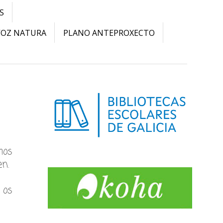
S
VOZ NATURA
PLANO ANTEPROXECTO
mos
en.
 os