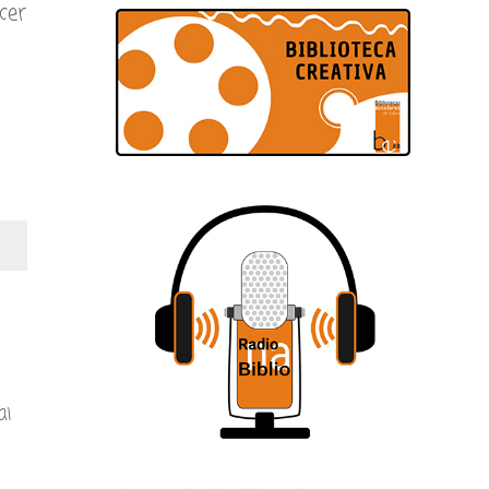
cer
ai