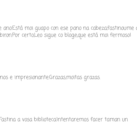
e ano.Está moi guapo con ese pano na cabeza,fastinoume 
biron.Por certo,Leo sigue co bloge,que está moi fermoso!
 nos e impresionante.Grazas,moitas grazas.
Fastina a vosa biblioteca.Intentaremos facer taman un