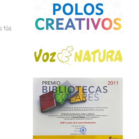
a túa