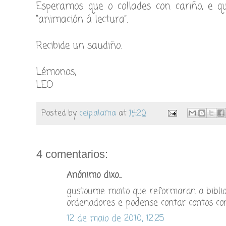
Esperamos que o collades con cariño, e 
“animación á lectura”.
Recibide un saudiño.
Lémonos,
LEO
Posted by
ceip.alama
at
14:20
4 comentarios:
Anónimo dixo...
gustoume moito que reformaran a biblio.
ordenadores e podense contar contos co
12 de maio de 2010, 12:25